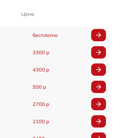
Цена
бесплатно
3300 р
4300 р
500 р
2700 р
2100 р