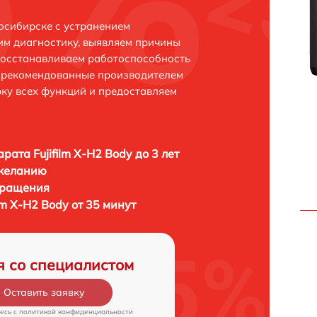
восибирске с устранением
м диагностику, выявляем причины
восстанавливаем работоспособность
и рекомендованные производителем
рку всех функций и предоставляем
рата Fujifilm X-H2 Body до 3 лет
 желанию
бращения
lm X-H2 Body от 35 минут
я со специалистом
Оставить заявку
есь c
политикой конфиденциальности