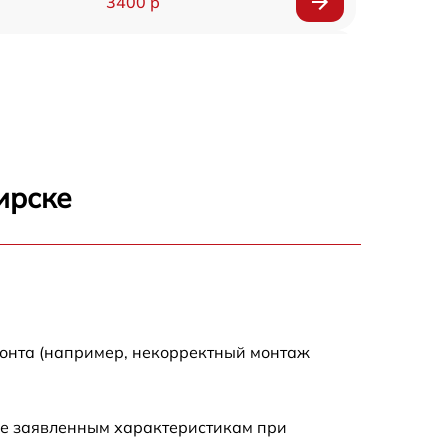
3400 р
3500 р
3900 р
3800 р
ирске
3300 р
2300 р
2200 р
монта (например, некорректный монтаж
2500 р
ие заявленным характеристикам при