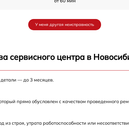
от 60 мин
от 60 мин
У меня другая неисправность
от 60 мин
от 60 мин
ва сервисного центра в Новосиб
от 60 мин
 детали — до 3 месяцев.
от 60 мин
от 60 мин
который прямо обусловлен с качеством проведенного ре
от 60 мин
из строя, утрата работоспособности или несоответств