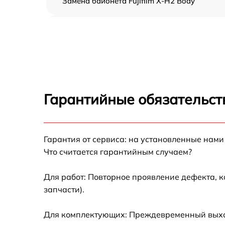
Замена байонета Fujifilm X-H2 Body
Чистка CCD/CMOS матрицы Fujifilm X-H2
Body
Устранение битых пикселей на CCD/CMOS
матрице Fujifilm X-H2 Body
Замена платы отсека карты памяти Fujifilm
X-H2 Body
Гарантийные обязательст
Замена материнской платы Fujifilm X-H2
Body
Гарантия от сервиса: на установленные нами
Замена затвора Fujifilm X-H2 Body
Что считается гарантийным случаем?
Замена корпуса Fujifilm X-H2 Body
Для работ: Повторное проявление дефекта, 
запчасти).
Замена контроллера питания Fujifilm X-H2
Body
Для комплектующих: Преждевременный выход 