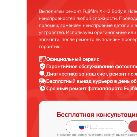
Выполняем ремонт Fujifilm X-H2 Body в Но
неисправностей любой сложности. Проводи
поломки, заменяем неисправные детали и 
устройства. Используем оригинальные ил
запчасти, после ремонта выполняем прове
гарантию.
Официальный сервис
Гарантийное обслуживание
фотоаппа
Диагностика за наш счет,
ремонт по
Бесплатный выезд курьера
в день о
Срочный ремонт
фотоаппарата Fujifi
Бесплатная консультаци
Нажимая на кнопку "Оставить заявку" Вы соглашает