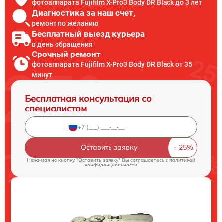
фотоаппарата Fujifilm X-Pro3 Body DR Black до 3 лет
Диагностика за наш счет,
ремонт по желанию
Бесплатный выезд курьера
в день обращения
Срочный ремонт
фотоаппарата Fujifilm X-Pro3 Body DR Black от 35
минут
Бесплатная консультация со
специалистом
Оставить заявку
Нажимая на кнопку "Оставить заявку" Вы соглашаетесь c
политикой
конфиденциальности