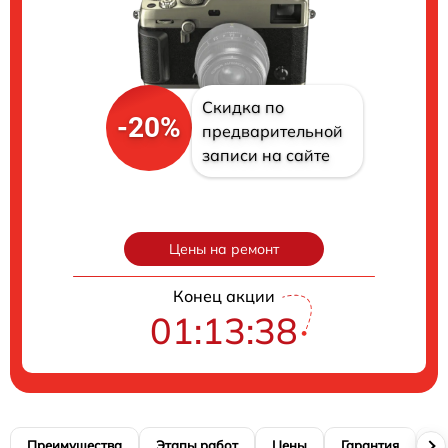
Скидка по
-20%
предварительной
записи на сайте
Цены на ремонт
Конец акции
01:13:38
Преимущества
Этапы работ
Цены
Гарантия
М