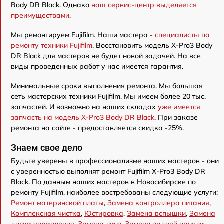
Body DR Black. Однако
наш сервис-центр выделяется
преимуществами
.
Мы ремонтируем Fujifilm. Наши мастера -
специалисты по
ремонту техники Fujifilm
. Восстановить модель X-Pro3 Body
DR Black для мастеров не будет новой задачей. На все
виды проведенных работ у нас имеется гарантия.
Минимальные сроки выполнения ремонта. Мы большая
сеть мастерских техники Fujifilm. Мы имеем более 20 тыс.
запчастей. И возможно на наших складах
уже имеется
запчасть на модель X-Pro3 Body DR Black
. При заказе
ремонта на сайте - предоставляется скидка -25%.
Знаем свое дело
Будьте уверены в профессионализме наших мастеров - они
с уверенностью выполнят ремонт Fujifilm X-Pro3 Body DR
Black. По данным наших мастеров в Новосибирске по
ремонту Fujifilm, наиболее востребованы следующие услуги:
Ремонт материнской платы
,
Замена контроллера питания
,
Комплексная чистка
,
Юстировка
,
Замена вспышки
,
Замена