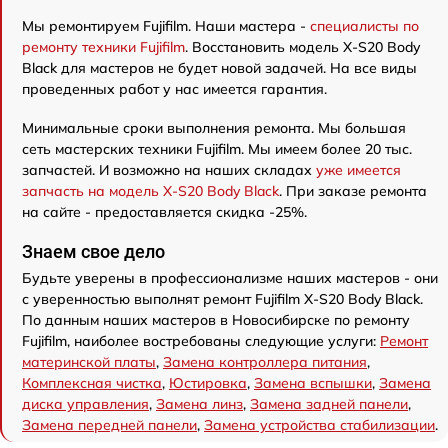
Мы ремонтируем Fujifilm. Наши мастера -
специалисты по
ремонту техники Fujifilm
. Восстановить модель X-S20 Body
Black для мастеров не будет новой задачей. На все виды
проведенных работ у нас имеется гарантия.
Минимальные сроки выполнения ремонта. Мы большая
сеть мастерских техники Fujifilm. Мы имеем более 20 тыс.
запчастей. И возможно на наших складах
уже имеется
запчасть на модель X-S20 Body Black
. При заказе ремонта
на сайте - предоставляется скидка -25%.
Знаем свое дело
Будьте уверены в профессионализме наших мастеров - они
с уверенностью выполнят ремонт Fujifilm X-S20 Body Black.
По данным наших мастеров в Новосибирске по ремонту
Fujifilm, наиболее востребованы следующие услуги:
Ремонт
материнской платы
,
Замена контроллера питания
,
Комплексная чистка
,
Юстировка
,
Замена вспышки
,
Замена
диска управления
,
Замена линз
,
Замена задней панели
,
Замена передней панели
,
Замена устройства стабилизации
.