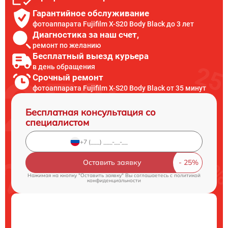
Гарантийное обслуживание
фотоаппарата Fujifilm X-S20 Body Black до 3 лет
Диагностика за наш счет,
ремонт по желанию
Бесплатный выезд курьера
в день обращения
Срочный ремонт
фотоаппарата Fujifilm X-S20 Body Black от 35 минут
Бесплатная консультация со
специалистом
Оставить заявку
Нажимая на кнопку "Оставить заявку" Вы соглашаетесь c
политикой
конфиденциальности